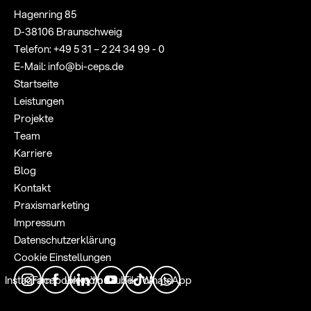
Hagenring 85
D-38106 Braunschweig
Telefon:
+49 5 31 – 2 24 34 99 - 0
E-Mail:
info@bi-ceps.de
Startseite
Leistungen
Projekte
Team
Karriere
Blog
Kontakt
Praxismarketing
Instagra
Impressum
Faceboo
Datenschutzerklärung
LinkedIn
Cookie Einstellungen
YouTub
Instagram
Facebook
LinkedIn
YouTube
TikTok
WhatsApp
TikTok
WhatsAp